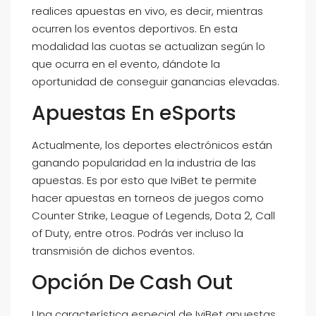
realices apuestas en vivo, es decir, mientras
ocurren los eventos deportivos. En esta
modalidad las cuotas se actualizan según lo
que ocurra en el evento, dándote la
oportunidad de conseguir ganancias elevadas.
Apuestas En eSports
Actualmente, los deportes electrónicos están
ganando popularidad en la industria de las
apuestas. Es por esto que IviBet te permite
hacer apuestas en torneos de juegos como
Counter Strike, League of Legends, Dota 2, Call
of Duty, entre otros. Podrás ver incluso la
transmisión de dichos eventos.
Opción De Cash Out
Una característica especial de IviBet apuestas