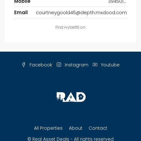
Mobile
3945018778
Email
courtneygoold46@depth.mxdood.com
Find ivybet16 on:
Facebook
Instagram
Youtube
All Properties
About
Contact
© Real Asset Deals - All rights reserved