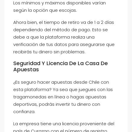
Los mínimos y máximos disponibles varían
según la opción que escojas.
Ahora bien, el tiempo de retiro va de 1 a 2 días
dependiendo del método de pago. Esto se
debe a que la plataforma realiza una
verificación de tus datos para asegurarse que
recibirás tu dinero sin problemas.
Seguridad Y Licencia De La Casa De
Apuestas
¿Es seguro hacer apuestas desde Chile con
esta plataforma? Ya sea que juegues con las
tragamonedas en línea o hagas apuestas
deportivas, podrás invertir tu dinero con
confianza.
La empresa tiene una licencia proveniente del
país de Curazao con el número de registro