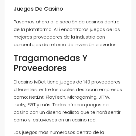
Juegos De Casino
Pasamos ahora a la sección de casinos dentro
de la plataforma. Allí encontrarás juegos de los
mejores proveedores de la industria con
porcentajes de retorno de inversión elevados.
Tragamonedas Y
Proveedores
El casino IviBet tiene juegos de 140 proveedores
diferentes, entre los cuales destacan empresas
como: NetEnt, PlayTech, Microgaming, JFTW,
Lucky, EGT y más. Todas ofrecen juegos de
casino con un diseño realista que te hará sentir
como si estuvieses en un casino real.
Los juegos más numerosos dentro de la