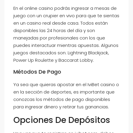
En el online casino podrás ingresar a mesas de
juego con un crupier en vivo para que te sientas
en un casino real desde casa. Todos están
disponibles las 24 horas del día y son
manejadas por profesionales con los que
puedes interactuar mientras apuestas. Algunos
juegos destacados son: Lightning Blackjack,
Power Up Roulette y Baccarat Lobby.
Métodos De Pago
Ya sea que quieras apostar en el IviBet casino o
en la sección de deportes, es importante que
conozcas los métodos de pago disponibles
para ingresar dinero y retirar tus ganancias.
Opciones De Depósitos